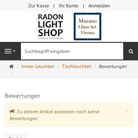
Zur Kasse
Ihr Konto
Anmelden
S
Navigation
Startseite
Innen-Leuchten
Tischleuchten
Bewertungen
Bewertungen
Cl
×
Zu diesem Artikel existieren noch keine
Bewertungen