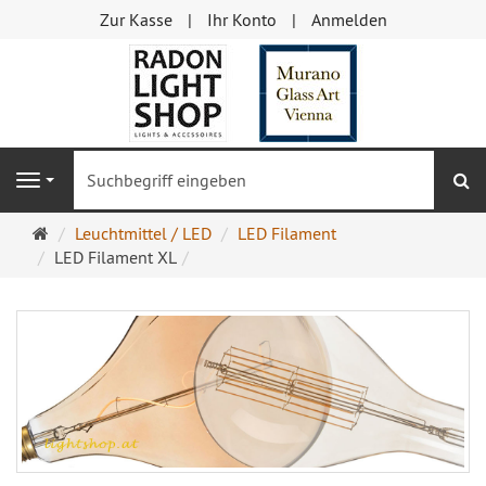
Zur Kasse
Ihr Konto
Anmelden
S
Navigation
Startseite
Leuchtmittel / LED
LED Filament
LED Filament XL