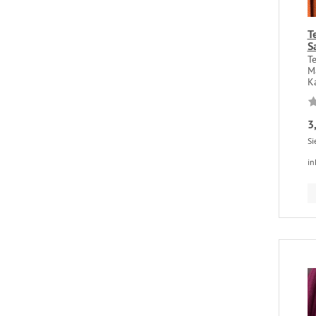
T
S
Te
M
Ka
3
Si
in