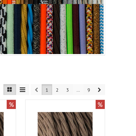
Prev
Next
1
2
3
...
9
%
%