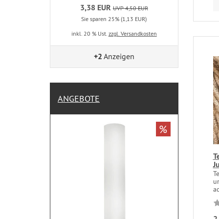
3,38 EUR
UVP 4,50 EUR
Sie sparen 25% (1,13 EUR)
inkl. 20 % Ust.
zzgl. Versandkosten
+2
Anzeigen
ANGEBOTE
%
T
J
Te
u
ad
2