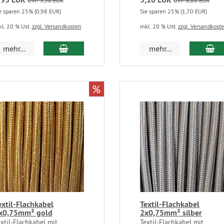
UVP 3,90 EUR
UVP 6,80 EUR
e sparen 25% (0,98 EUR)
Sie sparen 25% (1,70 EUR)
kl. 20 % Ust.
zzgl. Versandkosten
inkl. 20 % Ust.
zzgl. Versandkost
mehr...
mehr...
%
extil-Flachkabel
Textil-Flachkabel
x0,75mm² gold
2x0,75mm² silber
xtil-Flachkabel mit
Textil-Flachkabel mit