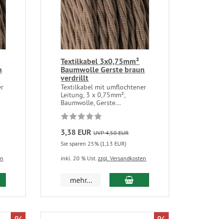
Textilkabel 3x0,75mm²
n
Baumwolle Gerste braun
verdrillt
er
Textilkabel mit umflochtener
Leitung, 3 x 0,75mm²,
Baumwolle, Gerste...
3,38 EUR
UVP 4,50 EUR
Sie sparen 25% (1,13 EUR)
en
inkl. 20 % Ust.
zzgl. Versandkosten
mehr...