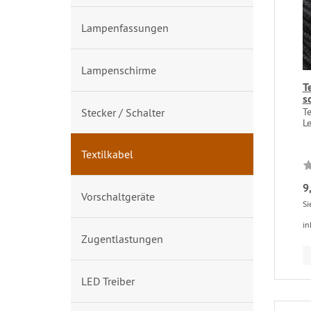
Lampenfassungen
Lampenschirme
T
s
Stecker / Schalter
Te
Le
Textilkabel
9
Vorschaltgeräte
Si
in
Zugentlastungen
LED Treiber