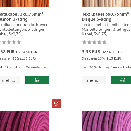
extilkabel 3x0,75mm²
Textilkabel 3x0,75mm²
almon 3-adrig
Bisque 3-adrig
xtilkabel mit umflochtener
Textilkabel mit umflochten
antelleitungen, 3-adriges
Mantelleitungen, 3-adriges
bel, 3x0,75,...
Kabel, 3x0,75,...
,38 EUR
3,38 EUR
UVP 4,50 EUR
UVP 4,50 EUR
e sparen 25% (1,13 EUR)
Sie sparen 25% (1,13 EUR)
kl. 20 % Ust.
zzgl. Versandkosten
inkl. 20 % Ust.
zzgl. Versandkost
mehr...
mehr...
%