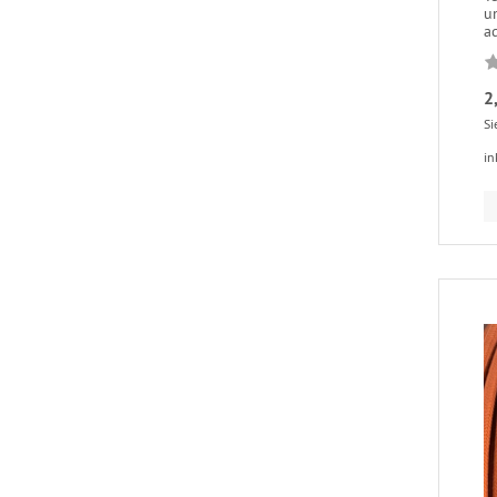
u
ad
2
Si
in