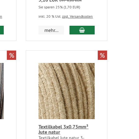
UVP 6,80 EUR
Sie sparen 25% (1,70 EUR)
en
inkl. 20 % Ust.
zzgl. Versandkosten
mehr...
%
%
Textilkabel 3x0,75mm²
Jute natur
Textilkabel Jute natur 3-