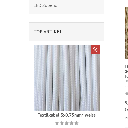
LED Zubehör
TOP ARTIKEL
%
T
g
Te
u
ad
5
Si
Textilkabel 3x0,75mm² weiss
in