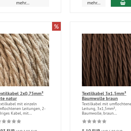
mehr...
mehr...
%
extilkabel 2x0,75mm²
Textilkabel 3x1,5mm²
ute natur
Baumwolle braun
xtilkabel mit einzeln
Textilkabel mit umflochten
mflochtenen Leitungen, 2-
Leitung, 3x1,5mm²,
riges Kabel, mit...
Baumwolle, braun...
,93 EUR
5,10 EUR