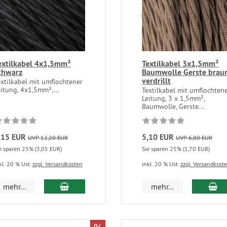
extilkabel 4x1,5mm²
Textilkabel 3x1,5mm²
chwarz
Baumwolle Gerste brau
verdrillt
xtilkabel mit umflochtener
itung, 4x1,5mm²,...
Textilkabel mit umflochten
Leitung, 3 x 1,5mm²,
Baumwolle, Gerste...
,15 EUR
5,10 EUR
UVP 12,20 EUR
UVP 6,80 EUR
e sparen 25% (3,05 EUR)
Sie sparen 25% (1,70 EUR)
kl. 20 % Ust.
zzgl. Versandkosten
inkl. 20 % Ust.
zzgl. Versandkost
mehr...
mehr...