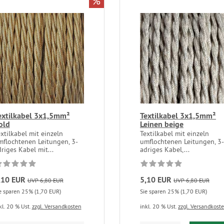
%
extilkabel 3x1,5mm²
Textilkabel 3x1,5mm²
old
Leinen beige
xtilkabel mit einzeln
Textilkabel mit einzeln
mflochtenen Leitungen, 3-
umflochtenen Leitungen, 3-
riges Kabel mit...
adriges Kabel,...
,10 EUR
5,10 EUR
UVP 6,80 EUR
UVP 6,80 EUR
e sparen 25% (1,70 EUR)
Sie sparen 25% (1,70 EUR)
kl. 20 % Ust.
zzgl. Versandkosten
inkl. 20 % Ust.
zzgl. Versandkost