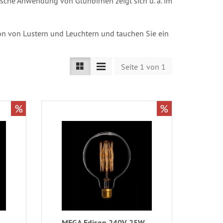
che Anwendung von Glühbirnen zeigt sich u. a. im
on von Lustern und Leuchtern und tauchen Sie ein
Seite 1 von 1
%
%
MEGA Edison 240V 25W