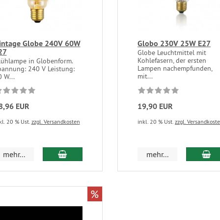
intage Globe 240V 60W
Globo 230V 25W E27
27
Globe Leuchtmittel mit
Kohlefasern, der ersten
lühlampe in Globenform.
Lampen nachempfunden,
pannung: 240 V Leistung:
mit...
 W...
8,96 EUR
19,90 EUR
kl. 20 % Ust.
zzgl. Versandkosten
inkl. 20 % Ust.
zzgl. Versandkost
mehr...
mehr...
%