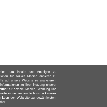
kies, um Inhalte und Anzeigen zu
ktionen für soziale Medien anbieten zu
ffe auf unsere Website zu analysieren.
nformationen zu Ihrer Nutzung unserer
rtner für soziale Medien, Werbung und
weiteren werden rein technische Cookies
nktion der Webseite zu gewährleisten,
rbar.