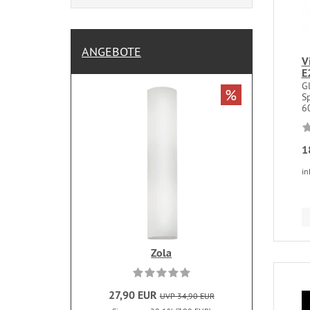
ANGEBOTE
V
E
G
%
S
60
1
in
Zola
27,90 EUR
UVP 34,90 EUR