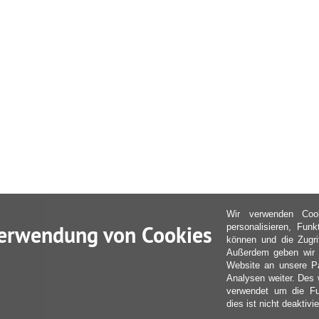
Wir verwenden Coo
erwendung von Cookies
personalisieren, Fun
können und die Zugri
Außerdem geben wir I
Website an unsere Pa
Analysen weiter. Des 
verwendet um die Fu
dies ist nicht deaktivie