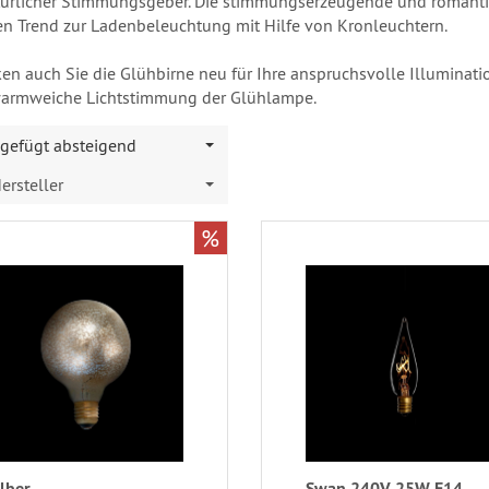
ürlicher Stimmungsgeber. Die stimmungserzeugende und romantis
en Trend zur Ladenbeleuchtung mit Hilfe von Kronleuchtern.
en auch Sie die Glühbirne neu für Ihre anspruchsvolle Illuminati
warmweiche Lichtstimmung der Glühlampe.
gefügt absteigend
ersteller
%
ilber
Swan 240V 25W E14