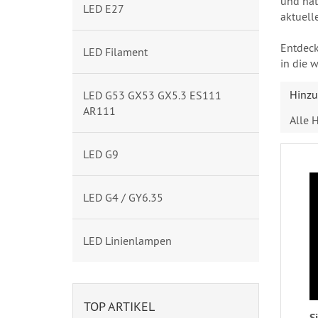
und nat
LED E27
aktuell
Entdeck
LED Filament
in die 
Hinzu
LED G53 GX53 GX5.3 ES111
AR111
Alle H
LED G9
LED G4 / GY6.35
LED Linienlampen
TOP ARTIKEL
S