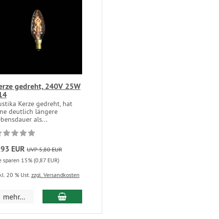
erze gedreht, 240V 25W
14
stika Kerze gedreht, hat
ne deutlich längere
bensdauer als...
,93 EUR
UVP 5,80 EUR
e sparen 15% (0,87 EUR)
kl. 20 % Ust.
zzgl. Versandkosten
mehr...