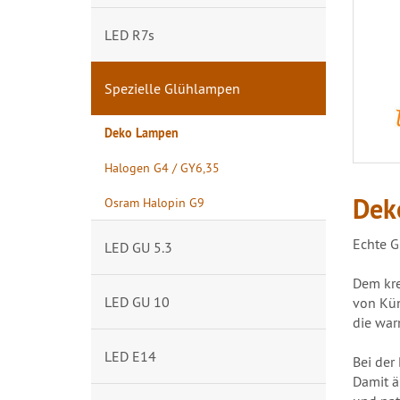
LED R7s
Spezielle Glühlampen
Deko Lampen
Halogen G4 / GY6,35
Dek
Osram Halopin G9
Echte G
LED GU 5.3
Dem kre
LED GU 10
von Kün
die war
LED E14
Bei der
Damit ä