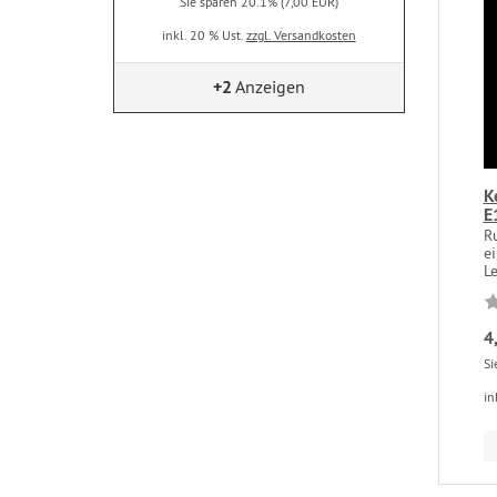
Sie sparen 20.1% (7,00 EUR)
inkl. 20 % Ust.
zzgl. Versandkosten
+2
Anzeigen
K
E
Ru
ei
Le
4
Si
in