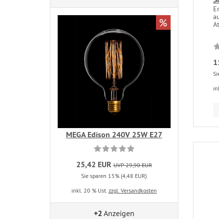
Er
a
%
At
1
Si
in
MEGA Edison 240V 25W E27
25,42 EUR
UVP 29,90 EUR
Sie sparen 15% (4,48 EUR)
inkl. 20 % Ust.
zzgl. Versandkosten
+2
Anzeigen