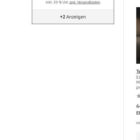
inkl. 20 % Ust.
zzgl. Versandkosten
+2
Anzeigen
T
E
Mu
pr
6
E
in