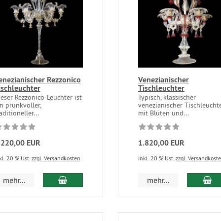
enezianischer Rezzonico
Venezianischer
ischleuchter
Tischleuchter
eser Rezzonico-Leuchter ist
Typisch, klassischer
n prunkvoller,
venezianischer Tischleucht
aditioneller...
mit Blüten und...
.220,00 EUR
1.820,00 EUR
kl. 20 % Ust.
zzgl. Versandkosten
inkl. 20 % Ust.
zzgl. Versandkost
mehr...
mehr...