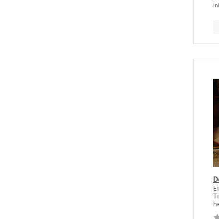
in
D
Ei
T
he