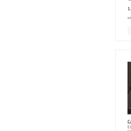
1
in
C
E