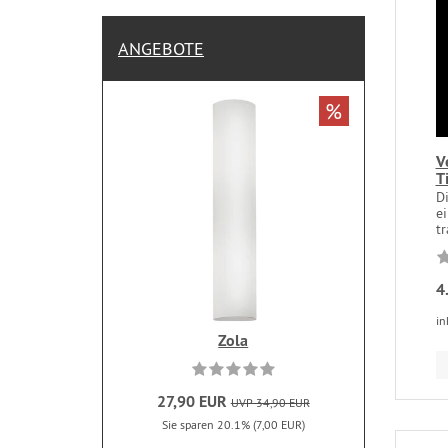
ANGEBOTE
%
V
T
Di
ei
tr
4
in
Zola
27,90 EUR
UVP 34,90 EUR
Sie sparen 20.1% (7,00 EUR)