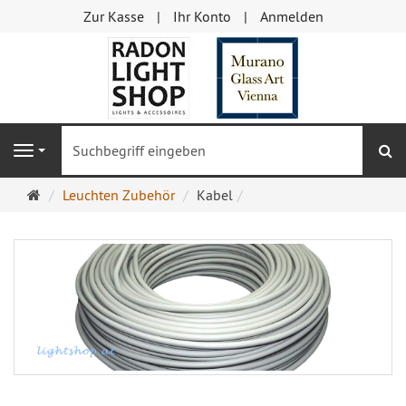
Zur Kasse
Ihr Konto
Anmelden
S
Navigation
Startseite
Leuchten Zubehör
Kabel