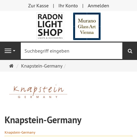
Zur Kasse
Ihr Konto
Anmelden
S
Navigation
Startseite
Knapstein-Germany
Knapstein-Germany
Knapstein-Germany