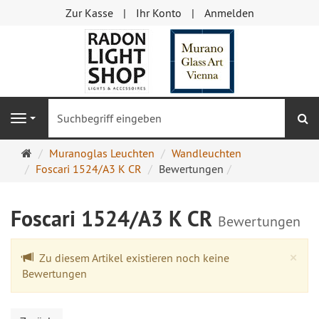
Zur Kasse
Ihr Konto
Anmelden
S
Navigation
Startseite
Muranoglas Leuchten
Wandleuchten
Foscari 1524/A3 K CR
Bewertungen
Foscari 1524/A3 K CR
Bewertungen
Cl
×
Zu diesem Artikel existieren noch keine
Bewertungen