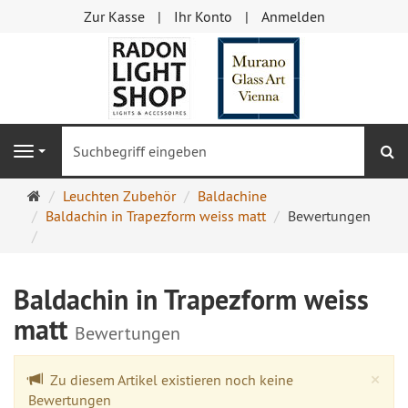
Zur Kasse
Ihr Konto
Anmelden
S
Navigation
Startseite
Leuchten Zubehör
Baldachine
Baldachin in Trapezform weiss matt
Bewertungen
Baldachin in Trapezform weiss
matt
Bewertungen
Cl
×
Zu diesem Artikel existieren noch keine
Bewertungen