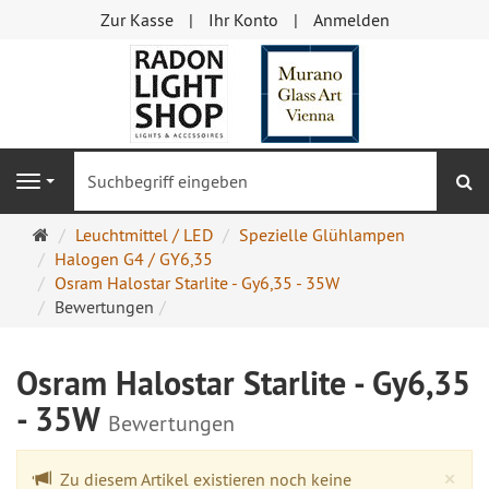
Zur Kasse
Ihr Konto
Anmelden
S
Navigation
Startseite
Leuchtmittel / LED
Spezielle Glühlampen
Halogen G4 / GY6,35
Osram Halostar Starlite - Gy6,35 - 35W
Bewertungen
Osram Halostar Starlite - Gy6,35
- 35W
Bewertungen
Cl
×
Zu diesem Artikel existieren noch keine