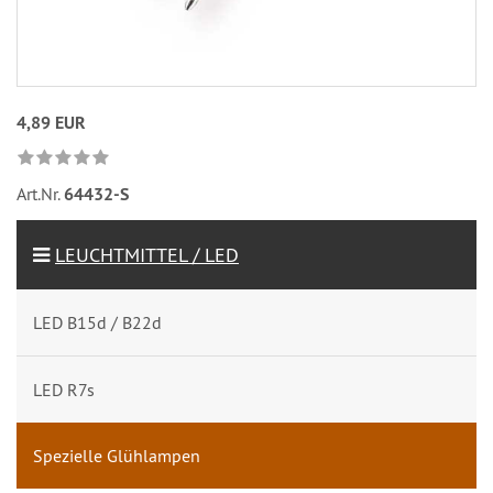
4,89 EUR
Art.Nr.
64432-S
LEUCHTMITTEL / LED
LED B15d / B22d
LED R7s
Spezielle Glühlampen