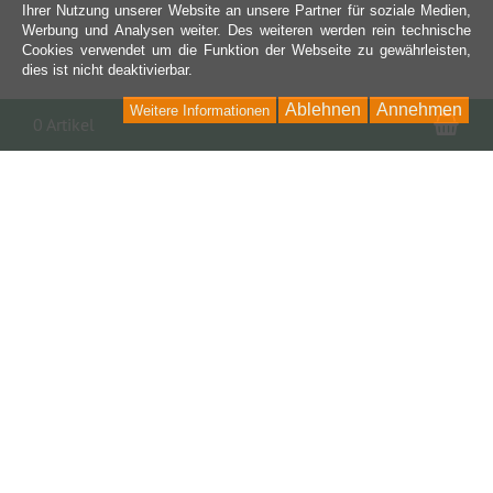
Ihrer Nutzung unserer Website an unsere Partner für soziale Medien,
Werbung und Analysen weiter. Des weiteren werden rein technische
Cookies verwendet um die Funktion der Webseite zu gewährleisten,
dies ist nicht deaktivierbar.
Ablehnen
Annehmen
Weitere Informationen
War
0 Artikel