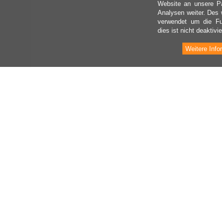
Website an unsere Pa
Analysen weiter. Des 
verwendet um die Fu
dies ist nicht deaktivie
Weitere Info