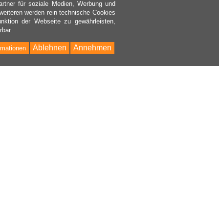
rtner für soziale Medien, Werbung und
weiteren werden rein technische Cookies
nktion der Webseite zu gewährleisten,
rbar.
Ablehnen
Annehmen
rmationen
Bac
to
Top