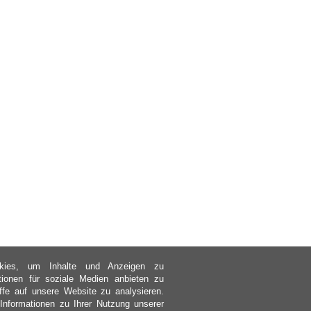
kies, um Inhalte und Anzeigen zu
ktionen für soziale Medien anbieten zu
ffe auf unsere Website zu analysieren.
nformationen zu Ihrer Nutzung unserer