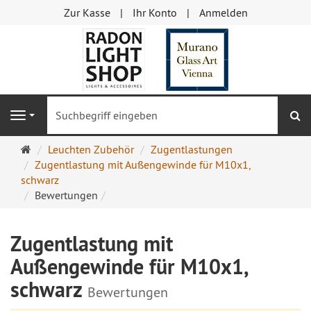
Zur Kasse
Ihr Konto
Anmelden
S
Navigation
Startseite
Leuchten Zubehör
Zugentlastungen
Zugentlastung mit Außengewinde für M10x1,
schwarz
Bewertungen
Zugentlastung mit
Außengewinde für M10x1,
schwarz
Bewertungen