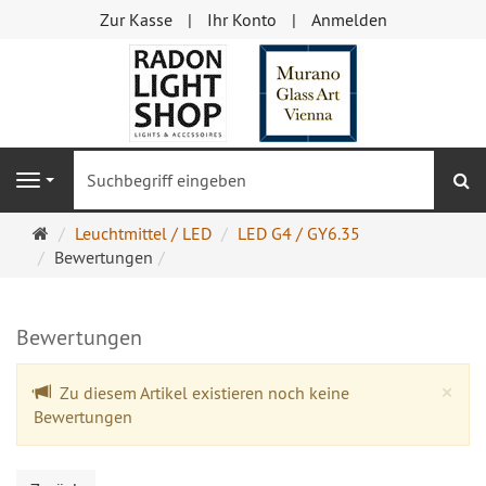
Zur Kasse
Ihr Konto
Anmelden
S
Navigation
Startseite
Leuchtmittel / LED
LED G4 / GY6.35
Bewertungen
Bewertungen
Cl
×
Zu diesem Artikel existieren noch keine
Bewertungen