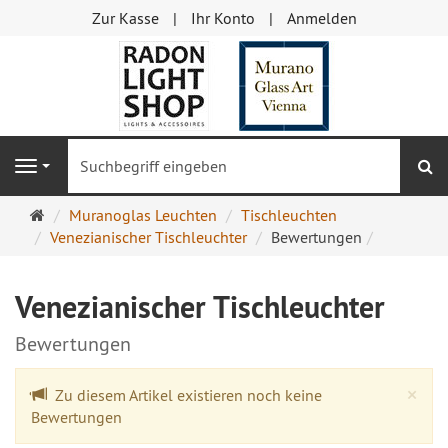
Zur Kasse
Ihr Konto
Anmelden
S
Navigation
Startseite
Muranoglas Leuchten
Tischleuchten
Venezianischer Tischleuchter
Bewertungen
Venezianischer Tischleuchter
Bewertungen
Cl
×
Zu diesem Artikel existieren noch keine
Bewertungen