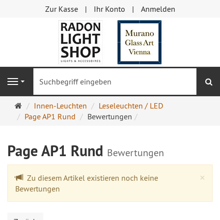
Zur Kasse
Ihr Konto
Anmelden
S
Navigation
Startseite
Innen-Leuchten
Leseleuchten / LED
Page AP1 Rund
Bewertungen
Page AP1 Rund
Bewertungen
Cl
×
Zu diesem Artikel existieren noch keine
Bewertungen