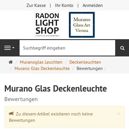
Zur Kasse
Ihr Konto
Anmelden
S
Navigation
Startseite
Muranoglas Leuchten
Deckenleuchten
Murano Glas Deckenleuchte
Bewertungen
Murano Glas Deckenleuchte
Bewertungen
Cl
×
Zu diesem Artikel existieren noch keine
Bewertungen