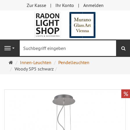
Zur Kasse
Ihr Konto
Anmelden
S
Navigation
Startseite
Innen-Leuchten
Pendelleuchten
Woody SP5 schwarz
%