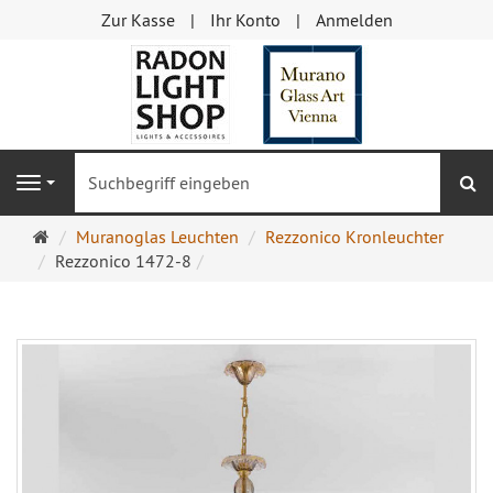
Zur Kasse
Ihr Konto
Anmelden
S
Navigation
Startseite
Muranoglas Leuchten
Rezzonico Kronleuchter
Rezzonico 1472-8