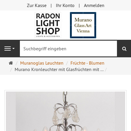
Zur Kasse
Ihr Konto
Anmelden
S
Navigation
Startseite
Muranoglas Leuchten
Früchte - Blumen
Murano Kronleuchter mit Glasfrüchten mit ...