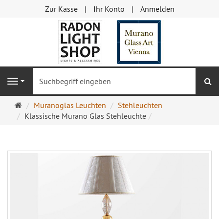
Zur Kasse
Ihr Konto
Anmelden
S
Navigation
Startseite
Muranoglas Leuchten
Stehleuchten
Klassische Murano Glas Stehleuchte