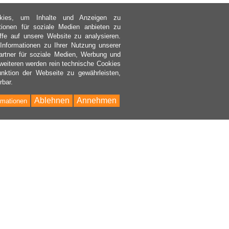
kies, um Inhalte und Anzeigen zu
ktionen für soziale Medien anbieten zu
ffe auf unsere Website zu analysieren.
nformationen zu Ihrer Nutzung unserer
rtner für soziale Medien, Werbung und
weiteren werden rein technische Cookies
nktion der Webseite zu gewährleisten,
rbar.
Ablehnen
Annehmen
rmationen
Bac
to
Top