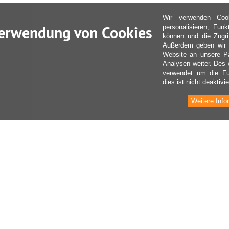
Wir verwenden Coo
erwendung von Cookies
personalisieren, Fun
können und die Zugri
Außerdem geben wir I
Website an unsere Pa
Analysen weiter. Des 
verwendet um die Fu
dies ist nicht deaktivie
Weitere Info