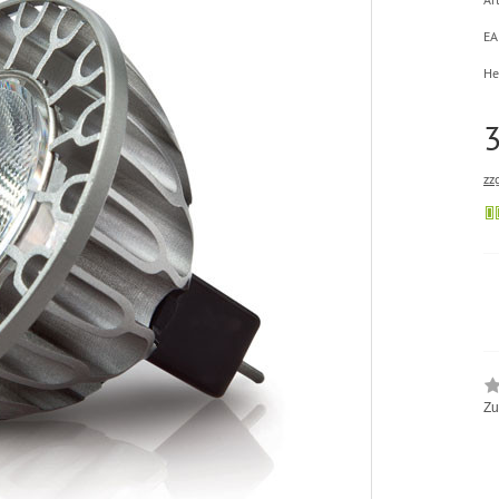
EA
He
zz
Zu