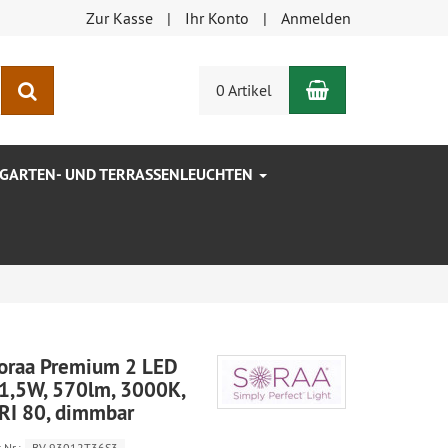
Zur Kasse
Ihr Konto
Anmelden
Warenkorb
Suchen
0 Artikel
GARTEN- UND TERRASSENLEUCHTEN
oraa Premium 2 LED
1,5W, 570lm, 3000K,
RI 80, dimmbar
.Nr.:
BV-93012T36S3