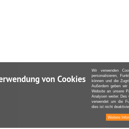
Wir verwenden Coo
erwendung von Cookies
personalisieren, Fun
können und die Zugri
Außerdem geben wir I
Website an unsere Pa
Analysen weiter. Des 
verwendet um die Fu
dies ist nicht deaktivie
Weitere Info