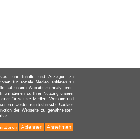
kies, um Inhalte und Anzeigen zu
ktionen für soziale Medien anbieten zu
ffe auf unsere Website zu analysieren.
nformationen zu Ihrer Nutzung unserer
rtner für soziale Medien, Werbung und
weiteren werden rein technische Cookies
nktion der Webseite zu gewährleisten,
rbar.
Ablehnen
Annehmen
rmationen