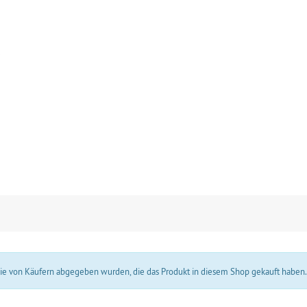
s
 die von Käufern abgegeben wurden, die das Produkt in diesem Shop gekauft haben