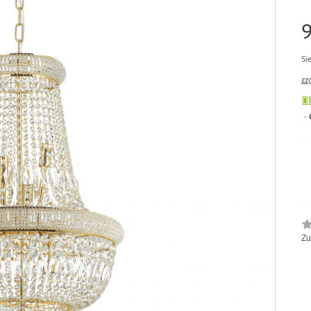
Si
zz
Zu