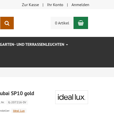
Zur Kasse
Ihr Konto
Anmelden
Warenkorb
Suchen
0 Artikel
GARTEN- UND TERRASSENLEUCHTEN
ubai SP10 gold
.Nr.:
IL-207216-SV
rsteller:
Ideal Lux