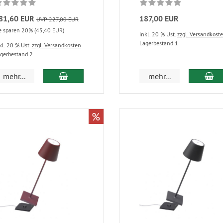
81,60 EUR
187,00 EUR
UVP 227,00 EUR
e sparen 20% (45,40 EUR)
inkl. 20 % Ust.
zzgl. Versandkost
Lagerbestand 1
kl. 20 % Ust.
zzgl. Versandkosten
gerbestand 2
mehr...
mehr...
%