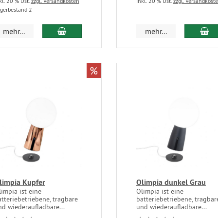
kl. 20 % Ust.
zzgl. Versandkosten
inkl. 20 % Ust.
zzgl. Versandkost
gerbestand 2
mehr...
mehr...
%
limpia Kupfer
Olimpia dunkel Grau
impia ist eine
Olimpia ist eine
tteriebetriebene, tragbare
batteriebetriebene, tragbar
nd wiederaufladbare...
und wiederaufladbare...