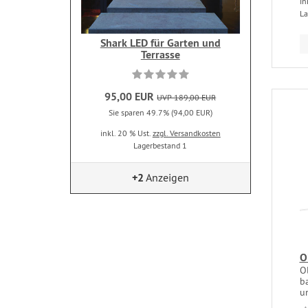
in
La
Shark LED für Garten und
Terrasse
95,00 EUR
UVP 189,00 EUR
Sie sparen 49.7% (94,00 EUR)
inkl. 20 % Ust.
zzgl. Versandkosten
Lagerbestand 1
+2
Anzeigen
O
Ol
ba
u