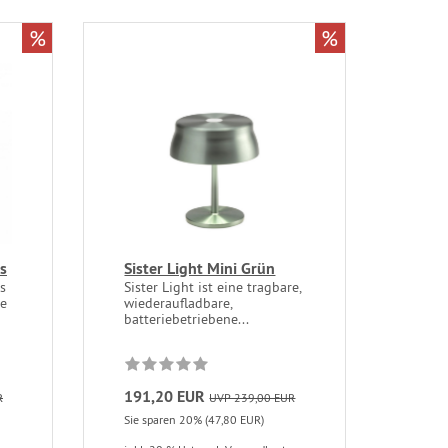
%
%
s
Sister Light Mini Grün
s
Sister Light ist eine tragbare,
te
wiederaufladbare,
batteriebetriebene...
191,20 EUR
R
UVP 239,00 EUR
Sie sparen 20% (47,80 EUR)