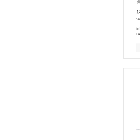
1
Si
in
La