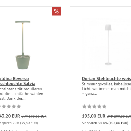
%
oldina Reverso
Dorian Stehleuchte weis
ischleuchte Salvia
Stimmungsvolles, kabellose
Licht, wo immer man möch
chtintensität regulieren
– ganz...
nd die Lichtfarbe wählen
sst. Dank der...
43,20 EUR
195,00 EUR
UVP 179,00 EUR
UVP 299,00 EU
e sparen 20% (35,80 EUR)
Sie sparen 34.8% (104,00 EUR)