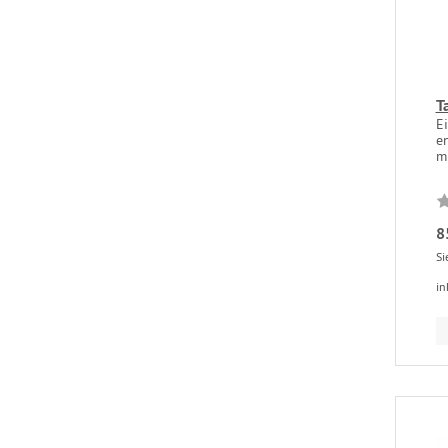
T
E
e
mi
8
Si
in