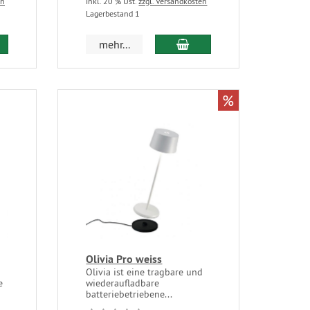
en
inkl. 20 % Ust.
zzgl. Versandkosten
Lagerbestand 1
mehr...
%
Olivia Pro weiss
Olivia ist eine tragbare und
e
wiederaufladbare
batteriebetriebene...