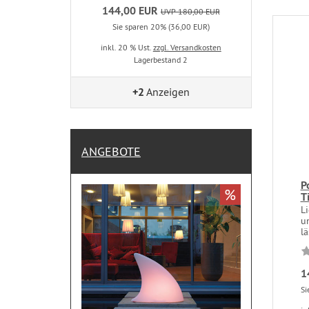
144,00 EUR
UVP 180,00 EUR
Sie sparen 20% (36,00 EUR)
inkl. 20 % Ust.
zzgl. Versandkosten
Lagerbestand 2
+2
Anzeigen
ANGEBOTE
P
%
T
Li
u
lä
1
Si