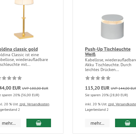
oldina classic gold
Push-Up Tischleuchte
Weiß
ldina Classic ist eine
abellose, wiederaufladbare
Kabellose, wiederaufladbar
schleuchte mit...
Akku Tischleuchte. Durch
leichtes Drücken...
44,00 EUR
115,20 EUR
UVP 180,00 EUR
UVP 144,00 EU
e sparen 20% (36,00 EUR)
Sie sparen 20% (28,80 EUR)
kl. 20 % Ust.
zzgl. Versandkosten
inkl. 20 % Ust.
zzgl. Versandkost
gerbestand 2
Lagerbestand 2
mehr...
mehr...