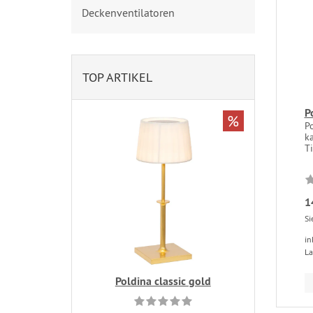
Deckenventilatoren
TOP ARTIKEL
P
%
Po
k
Ti
1
Si
in
La
Poldina classic gold