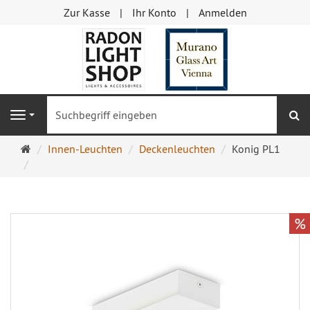
Zur Kasse
Ihr Konto
Anmelden
S
Navigation
Startseite
Innen-Leuchten
Deckenleuchten
Konig PL1
%