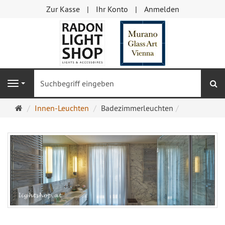
Zur Kasse
Ihr Konto
Anmelden
S
Navigation
Startseite
Innen-Leuchten
Badezimmerleuchten