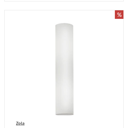
%
Zola