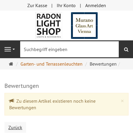
Zur Kasse
Ihr Konto
Anmelden
S
Navigation
Startseite
Garten- und Terrassenleuchten
Bewertungen
Bewertungen
Cl
×
Zu diesem Artikel existieren noch keine
Bewertungen
Zurück