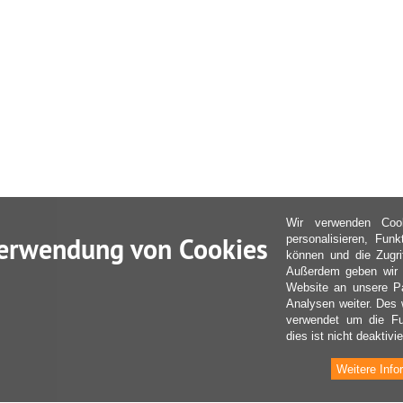
Wir verwenden Coo
erwendung von Cookies
personalisieren, Fun
können und die Zugri
Außerdem geben wir I
Website an unsere Pa
Analysen weiter. Des 
verwendet um die Fu
dies ist nicht deaktivie
Weitere Info