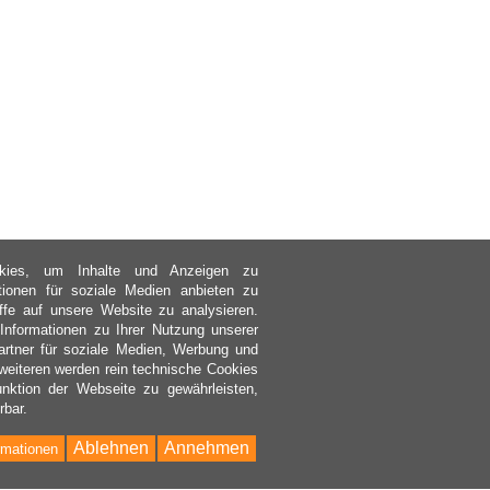
kies, um Inhalte und Anzeigen zu
ktionen für soziale Medien anbieten zu
ffe auf unsere Website zu analysieren.
nformationen zu Ihrer Nutzung unserer
rtner für soziale Medien, Werbung und
weiteren werden rein technische Cookies
nktion der Webseite zu gewährleisten,
rbar.
Ablehnen
Annehmen
rmationen