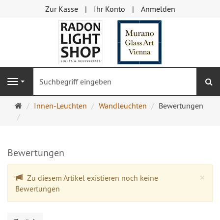
Zur Kasse
Ihr Konto
Anmelden
S
Navigation
Startseite
Innen-Leuchten
Wandleuchten
Bewertungen
Bewertungen
Cl
×
Zu diesem Artikel existieren noch keine
Bewertungen